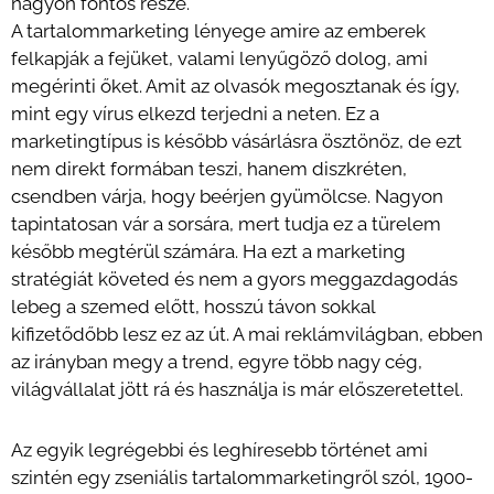
nagyon fontos része.
A tartalommarketing lényege amire az emberek
felkapják a fejüket, valami lenyűgöző dolog, ami
megérinti őket. Amit az olvasók megosztanak és így,
mint egy vírus elkezd terjedni a neten. Ez a
marketingtípus is később vásárlásra ösztönöz, de ezt
nem direkt formában teszi, hanem diszkréten,
csendben várja, hogy beérjen gyümölcse. Nagyon
tapintatosan vár a sorsára, mert tudja ez a türelem
később megtérül számára. Ha ezt a marketing
stratégiát követed és nem a gyors meggazdagodás
lebeg a szemed előtt, hosszú távon sokkal
kifizetődőbb lesz ez az út. A mai reklámvilágban, ebben
az irányban megy a trend, egyre több nagy cég,
világvállalat jött rá és használja is már előszeretettel.
Az egyik legrégebbi és leghíresebb történet ami
szintén egy zseniális tartalommarketingről szól, 1900-