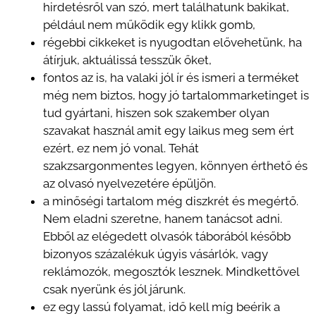
hirdetésről van szó, mert találhatunk bakikat,
például nem működik egy klikk gomb,
régebbi cikkeket is nyugodtan elővehetünk, ha
átírjuk, aktuálissá tesszük őket,
fontos az is, ha valaki jól ír és ismeri a terméket
még nem biztos, hogy jó tartalommarketinget is
tud gyártani, hiszen sok szakember olyan
szavakat használ amit egy laikus meg sem ért
ezért, ez nem jó vonal. Tehát
szakzsargonmentes legyen, könnyen érthető és
az olvasó nyelvezetére épüljön.
a minőségi tartalom még diszkrét és megértő.
Nem eladni szeretne, hanem tanácsot adni.
Ebből az elégedett olvasók táborából később
bizonyos százalékuk úgyis vásárlók, vagy
reklámozók, megosztók lesznek. Mindkettővel
csak nyerünk és jól járunk.
ez egy lassú folyamat, idő kell míg beérik a