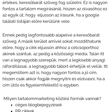
értékes, keresőbarát szöveg fog születni. Ez is nagyon
fontos a tartalom megírásánál, hiszen az olvasóhoz ez
az egyik út, hogy eljusson az írásunk, ha a google
találati listáján előre kerülünk vele.
Ennek pedig legfontosabb alapelve a keresőbarát
szöveg. A másik terület amivel sokat mozdíthatunk
előre, hogy a cikk eljusson ahhoz a célcsoporthoz
akinek szántuk, az pedig a közösségi média. Talán itt
van a legnagyobb szerepük, mert a legkisebb anyagi
ráfordítással, a legnagyobb tábort érhetjük el velük. Itt
megemlítem azt is, hogy nagyon fontos a jó cím,
hiszen csak akkor fogják megnyitni és elolvasni, ha a
cím ütős és figyelemfelkeltő is egyben.
Milyen tartalommarketing közlési formák vannak?
céges blogbejegyzések
PR cikkek