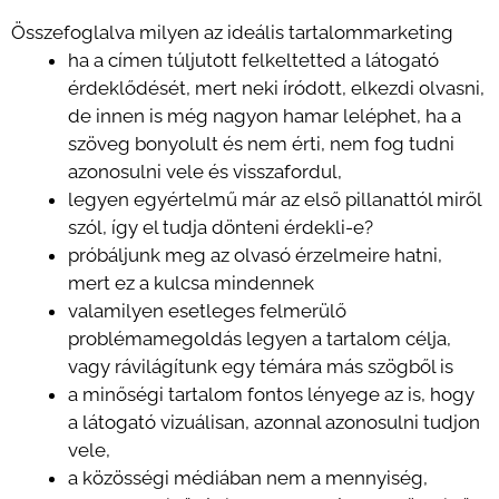
Összefoglalva milyen az ideális tartalommarketing
ha a címen túljutott felkeltetted a látogató
érdeklődését, mert neki íródott, elkezdi olvasni,
de innen is még nagyon hamar leléphet, ha a
szöveg bonyolult és nem érti, nem fog tudni
azonosulni vele és visszafordul,
legyen egyértelmű már az első pillanattól miről
szól, így el tudja dönteni érdekli-e?
próbáljunk meg az olvasó érzelmeire hatni,
mert ez a kulcsa mindennek
valamilyen esetleges felmerülő
problémamegoldás legyen a tartalom célja,
vagy rávilágítunk egy témára más szögből is
a minőségi tartalom fontos lényege az is, hogy
a látogató vizuálisan, azonnal azonosulni tudjon
vele,
a közösségi médiában nem a mennyiség,