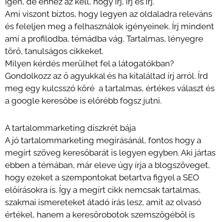
Igen, de ehhez az kell, hogy írj, írj és írj.
Ami viszont biztos, hogy legyen az oldaladra releváns
és feleljen meg a felhasználok igényeinek. Írj mindent
ami a profilodba, témádba vág. Tartalmas, lényegre
törő, tanulságos cikkeket.
Milyen kérdés merülhet fel a látogatókban?
Gondolkozz az ő agyukkal és ha kitaláltad írj arról. Írd
meg egy kulcsszó köré a tartalmas, értékes választ és
a google keresőbe is előrébb fogsz jutni.
A tartalommarketing diszkrét bája
A jó tartalommarketing megírásánál, fontos hogy a
megírt szöveg keresőbarát is legyen egyben. Aki jártas
ebben a témában, már eleve úgy írja a blogszöveget,
hogy ezeket a szempontokat betartva figyel a SEO
előírásokra is. Így a megírt cikk nemcsak tartalmas,
szakmai ismereteket átadó írás lesz, amit az olvasó
értékel, hanem a keresőrobotok szemszögéből is