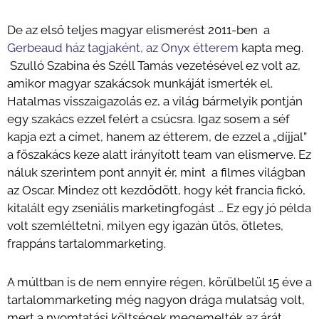
De az első teljes magyar elismerést 2011-ben a
Gerbeaud ház tagjaként, az Onyx étterem
kapta meg.
Szulló Szabina és Széll Tamás vezetésével ez volt az,
amikor magyar szakácsok munkáját ismerték el.
Hatalmas visszaigazolás ez, a világ bármelyik pontján
egy szakács ezzel felért a csúcsra. Igaz sosem a séf
kapja ezt a címet, hanem az étterem, de ezzel a „díjjal”
a főszakács keze alatt irányított team van elismerve. Ez
náluk szerintem pont annyit ér, mint a filmes világban
az Oscar. Mindez ott kezdődött, hogy két francia fickó,
kitalált egy zseniális marketingfogást … Ez egy jó példa
volt szemléltetni, milyen egy igazán ütős, ötletes,
frappáns tartalommarketing.
A múltban is de nem ennyire régen, körülbelül 15 éve a
tartalommarketing még nagyon drága mulatság volt,
mert a nyomtatási költségek megemelték az árát,