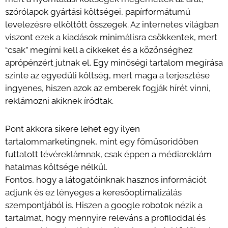
szórólapok gyártási költségei, papírformátumú
levelezésre elköltött összegek. Az internetes világban
viszont ezek a kiadások minimálisra csökkentek, mert
“csak” megírni kell a cikkeket és a közönséghez
aprópénzért jutnak el. Egy minőségi tartalom megírása
szinte az egyedüli költség, mert maga a terjesztése
ingyenes, hiszen azok az emberek fogják hírét vinni,
reklámozni akiknek íródtak.
Pont akkora sikere lehet egy ilyen
tartalommarketingnek, mint egy főműsoridőben
futtatott tévéreklámnak, csak éppen a médiareklám
hatalmas költsége nélkül.
Fontos, hogy a látogatóinknak hasznos információt
adjunk és ez lényeges a keresőoptimalizálás
szempontjából is. Hiszen a google robotok nézik a
tartalmat, hogy mennyire releváns a profiloddal és