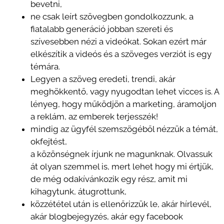
bevetni,
ne csak leírt szövegben gondolkozzunk, a
fiatalabb generáció jobban szereti és
szívesebben nézi a videókat. Sokan ezért már
elkészítik a videós és a szöveges verziót is egy
témára.
Legyen a szöveg eredeti, trendi, akár
meghökkentő, vagy nyugodtan lehet vicces is. A
lényeg, hogy működjön a marketing, áramoljon
a reklám, az emberek terjesszék!
mindig az ügyfél szemszögéből nézzük a témát,
okfejtést,
a közönségnek írjunk ne magunknak. Olvassuk
át olyan szemmel is, mert lehet hogy mi értjük,
de még odakívánkozik egy rész, amit mi
kihagytunk, átugrottunk,
közzététel után is ellenőrizzük le, akár hírlevél,
akár blogbejegyzés, akár egy facebook