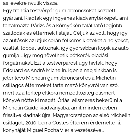
as évekre nyúlik vissza.
Egy francia testvérpár gumiabroncsokat kezdett
gyártani. Kiadtak egy ingyenes kiadványtérképet, ami
tartalmazta Párizs és a környékén található legjobb
szállodák és éttermek listáját. Céljuk az volt, hogy így
az autósok az útjuk során felkeresik ezeket a helyeket,
ezáltal többet autóznak, így gyorsabban kopik az autó
gumija … így megnövelhetik pótkerék eladási
forgalmukat. Ezt a testvérpárost úgy hívták, hogy
Edouard és André Michelin. Igen a napjainkban is
jelenlevő Michelin gumiabroncsról és a Michelin
csillagos éttermeket tartalmazó könyvről van szó,
mert az a térkép ekkora nemzetközileg elismert
könyvé nőtte ki magát. Óriási elismerés bekerülni a
Michelin Guide kiadványába, amit minden évben
frissítve kiadnak újra. Magyarországon az első Michelin
csillagot, 2010-ben a Costes étterem érdemelte ki,
konyháját Miguel Rocha Vieria vezetésével.