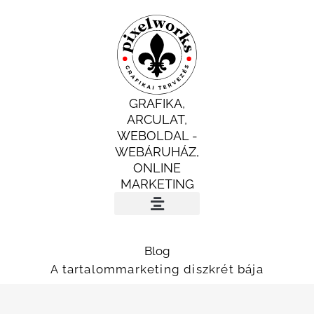
Skip
to
content
GRAFIKA,
ARCULAT,
WEBOLDAL -
WEBÁRUHÁZ,
ONLINE
MARKETING
INGYENES AUDIT
Blog
A tartalommarketing diszkrét bája