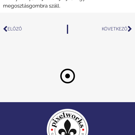
megosztásgombra száll.
Előző
K
ELŐZŐ
KÖVETKEZŐ