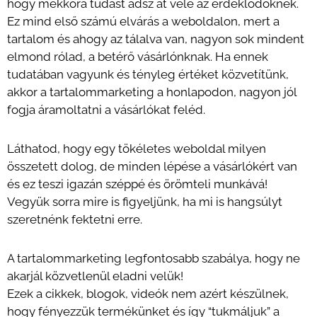
hogy mekkora tudást adsz át vele az érdeklődőknek.
Ez mind első számú elvárás a weboldalon, mert a
tartalom és ahogy az tálalva van, nagyon sok mindent
elmond rólad, a betérő vásárlónknak. Ha ennek
tudatában vagyunk és tényleg értéket közvetítünk,
akkor a tartalommarketing a honlapodon, nagyon jól
fogja áramoltatni a vásárlókat feléd.
Láthatod, hogy egy tökéletes weboldal milyen
összetett dolog, de minden lépése a vásárlókért van
és ez teszi igazán széppé és örömteli munkává!
Vegyük sorra mire is figyeljünk, ha mi is hangsúlyt
szeretnénk fektetni erre.
A tartalommarketing legfontosabb szabálya, hogy ne
akarjál közvetlenül eladni velük!
Ezek a cikkek, blogok, videók nem azért készülnek,
hogy fényezzük termékünket és így “tukmáljuk” a