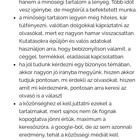
hanem a minőségi tartalom a lényeg. Több időt
vesz igénybe, de megtérül a befektetett munka.
a minőségi tartalom legyen még hiteles, kár
túlfényezni, valótlan dolgokkal kápráztatni az
olvasókat, mert ez nagyon hamar visszacsattan.
Kutatásokra épüljön és valós adatokat
használjon arra, hogy bebizonyítson valamit, a
céggel, termékkel, eladással kapcsolatban.
ha jól tudunk kérdezni egy bizonyos témában,
akkor nagyon jó irányba megyünk, hiszen akkor
tudjuk pontosan, mi érdekli az olvasókat, hiszen
amit mi kérdeznénk, pontosan arra keresi az
olvasó is a választ
a közönséghez el kell juttatni ezeket a
tartalmakat, mert sajnos nem ők fognak
kopogtatva jönni értük, maximum a
keresőszóra, a google-ból, de az sem azonnali
eredmény, tehát a közösségi médiát kell