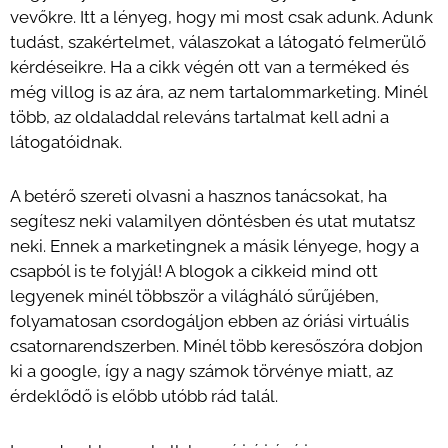
vevőkre. Itt a lényeg, hogy mi most csak adunk. Adunk
tudást, szakértelmet, válaszokat a látogató felmerülő
kérdéseikre. Ha a cikk végén ott van a terméked és
még villog is az ára, az nem tartalommarketing. Minél
több, az oldaladdal releváns tartalmat kell adni a
látogatóidnak.
A betérő szereti olvasni a hasznos tanácsokat, ha
segítesz neki valamilyen döntésben és utat mutatsz
neki. Ennek a marketingnek a másik lényege, hogy a
csapból is te folyjál! A blogok a cikkeid mind ott
legyenek minél többször a világháló sűrűjében,
folyamatosan csordogáljon ebben az óriási virtuális
csatornarendszerben. Minél több keresőszóra dobjon
ki a google, így a nagy számok törvénye miatt, az
érdeklődő is előbb utóbb rád talál.