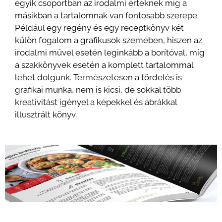
egyik csoportban az irodalmi értéknek míg a
másikban a tartalomnak van fontosabb szerepe.
Például egy regény és egy receptkönyv két
külön fogalom a grafikusok szemében, hiszen az
irodalmi művel esetén leginkább a borítóval, míg
a szakkönyvek esetén a komplett tartalommal
lehet dolgunk. Természetesen a tördelés is
grafikai munka, nem is kicsi, de sokkal több
kreativitást igényel a képekkel és ábrákkal
illusztrált könyv.