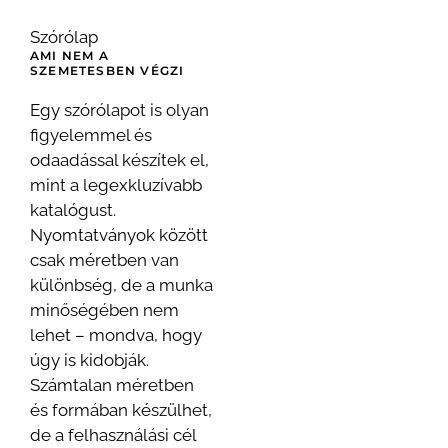
Szórólap
AMI NEM A
SZEMETESBEN VÉGZI
Egy szórólapot is olyan
figyelemmel és
odaadással készítek el,
mint a legexkluzívabb
katalógust.
Nyomtatványok között
csak méretben van
különbség, de a munka
minőségében nem
lehet – mondva, hogy
úgy is kidobják.
Számtalan méretben
és formában készülhet,
de a felhasználási cél