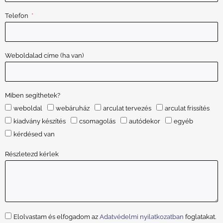
Telefon
Weboldalad címe (ha van)
Miben segíthetek?
weboldal
webáruház
arculat tervezés
arculat frissítés
kiadvány készítés
csomagolás
autódekor
egyéb
kérdésed van
Részletezd kérlek
Elolvastam és elfogadom az
Adatvédelmi nyilatkozatban
foglatakat.