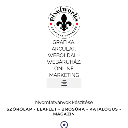
Skip
to
content
GRAFIKA,
ARCULAT,
WEBOLDAL -
WEBÁRUHÁZ,
ONLINE
MARKETING
INGYENES AUDIT
Nyomtatványok készítése
SZÓRÓLAP - LEAFLET - BROSÚRA - KATALÓGUS -
MAGAZIN