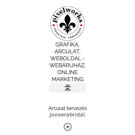
Skip
to
content
GRAFIKA,
ARCULAT,
WEBOLDAL -
WEBÁRUHÁZ,
ONLINE
MARKETING
INGYENES AUDIT
Arculat tervezés
jooserabridal