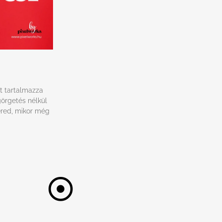
t tartalmazza
görgetés nélkül
 ered, mikor még