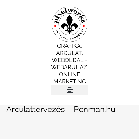
Skip
to
content
GRAFIKA,
ARCULAT,
WEBOLDAL -
WEBÁRUHÁZ,
ONLINE
MARKETING
INGYENES AUDIT
Arculattervezés – Penman.hu